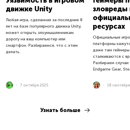
Уязвимость в игровом
Геймеры п
движке Unity
зловреды 
официаль
Любая игра, сделанная за последние 8
ресурсах
лет на базе популярного движка Unity,
может открыть злоумышленникам
Официальные игро
дорогу на ваш компьютер или
платформы кажутс
смартфон. Разбираемся, что с этим
даже там геймеры
делать.
сталкиваются с в
Разбираем случаи
Endgame Gear, Ste
7 октября 2025
18 сентября
Узнать больше