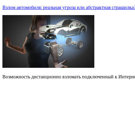
Взлом автомобиля: реальная угроза или абстрактная страшилка
Возможность дистанционно взломать подключенный к Интернет