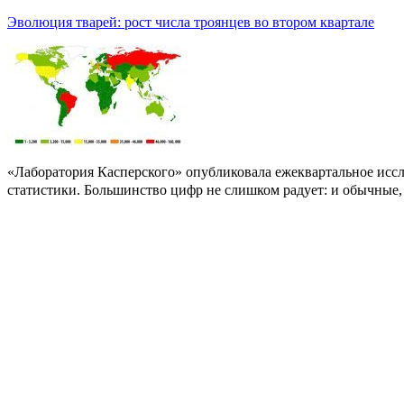
Эволюция тварей: ​рост числа ​троянцев во втором квартале
«Лаборатория Касперского» опубликовала ​ежеквартальное исс
статистики. Большинство цифр не слишком радует: и обычные