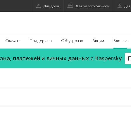
Для дома
Для малого бизнеса
Для
Скачать
Поддержка
Об угрозах
Акции
Блог
на, платежей и личных данных с Kaspersky
П