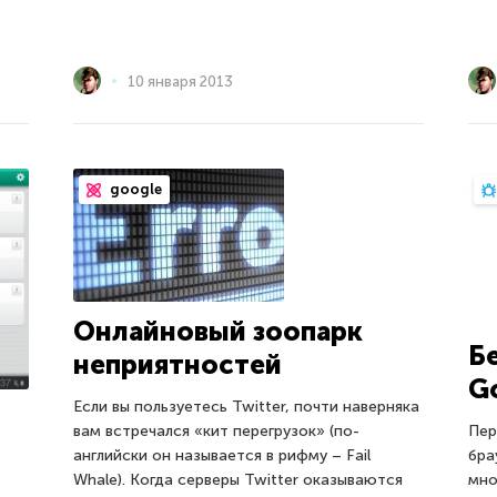
10 января 2013
google
Онлайновый зоопарк
Б
неприятностей
G
Если вы пользуетесь Twitter, почти наверняка
Пер
вам встречался «кит перегрузок» (по-
бра
английски он называется в рифму – Fail
мно
Whale). Когда серверы Twitter оказываются