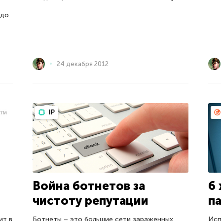
 до
24 декабря 2012
IP
Война ботнетов за
6
чистоту репутации
п
ит в
Ботнеты – это большие сети зараженных
Исп