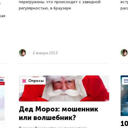
вст
перегружены, что происходит с завидной
в
рас
регулярностью, в браузере
кая
2 января 2013
Опросы
Дед Мороз: мошенник
или волшебник?
1