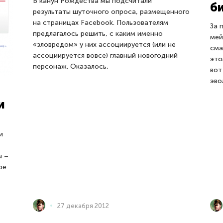
В канун Рождества мы подсчитали
б
результаты шуточного опроса, размещенного
на страницах Facebook. Пользователям
За 
предлагалось решить, с каким именно
мей
«зловредом» у них ассоциируется (или не
сма
ассоциируется вовсе) главный новогодний
это
персонаж. Оказалось,
вот
эво
и
и
ы –
ре
27 декабря 2012