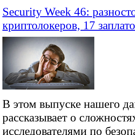
Security Week 46: разност
криптолокеров, 17 заплат
В этом выпуске нашего д
рассказывает о сложност
исследователями по безоп