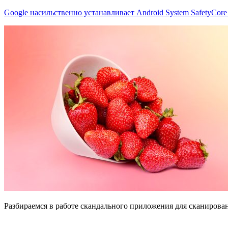
Google насильственно устанавливает Android System SafetyCor
Разбираемся в работе скандального приложения для сканирова