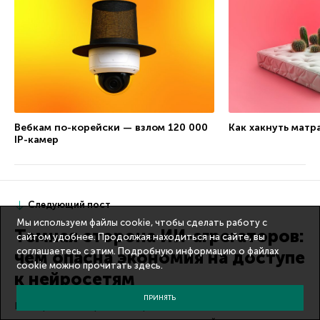
Вебкам по-корейски — взлом 120 000
Как хакнуть матр
IP-камер
Следующий пост
Мы используем файлы cookie, чтобы сделать работу с
Темная сторона ИИ-агрегаторов:
сайтом удобнее. Продолжая находиться на сайте, вы
соглашаетесь с этим. Подробную информацию о файлах
чем опасна экономия на доступе
cookie можно прочитать
здесь
.
к нейросетям
ПРИНЯТЬ
Разбираемся в принципах работы и подводных камнях