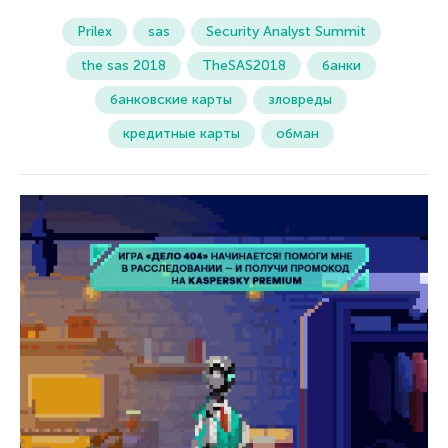
Prilex
sas
Security Analyst Summit
the sas 2018
TheSAS2018
банки
банковские карты
зловреды
кредитные карты
обман