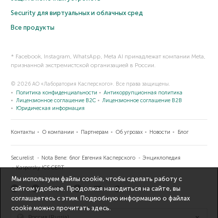
Security для виртуальных и облачных сред
Все продукты
* Facebook, Instagram, WhatsApp, Meta AI принадлежат компании Meta,
признанной экстремистской организацией в России.
© 2026 АО «Лаборатория Касперского». Все права защищены.
Политика конфиденциальности
Антикоррупционная политика
Лицензионное соглашение B2C
Лицензионное соглашение B2B
Юридическая информация
Контакты
О компании
Партнерам
Об угрозах
Новости
Блог
Securelist
Nota Bene: блог Евгения Касперского
Энциклопедия
Kaspersky ICS CERT
Мы используем файлы cookie, чтобы сделать работу с
сайтом удобнее. Продолжая находиться на сайте, вы
соглашаетесь с этим. Подробную информацию о файлах
cookie можно прочитать
здесь
.
Россия (Russia)