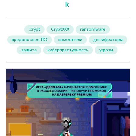
.crypt
CryptXXX
ransomware
вредоносное ПО
вымогатели
дешифраторы
защита
киберпреступность
угрозы