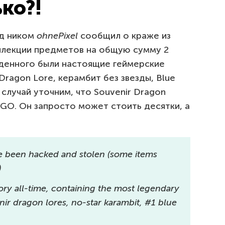
ко?!
од ником
ohnePixel
сообщил о краже из
ллекции предметов на общую сумму 2
денного были настоящие геймерские
Dragon Lore, керамбит без звезды, Blue
 случай уточним, что Souvenir Dragon
:GO. Он запросто может стоить десятки, а
e been hacked and stolen (some items
)
tory all-time, containing the most legendary
nir dragon lores, no-star karambit, #1 blue