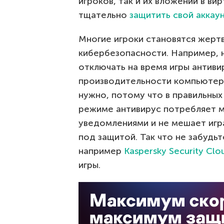
игроков, так и их вложений в в
тщательно
защитить свой аккау
Многие игроки становятся жерт
кибербезопасности. Например,
отключать на время игры антиви
производительности компьютера
нужно, потому что в правильных
режиме антивирус потребляет м
уведомлениями и не мешает игра
под защитой. Так что не забудь
например
Kaspersky Security Clo
игры.