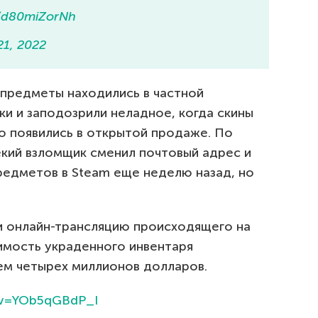
m/d80miZorNh
21, 2022
 предметы находились в частной
ки и заподозрили неладное, когда скины
о появились в открытой продаже. По
екий взломщик сменил почтовый адрес и
редметов в Steam еще неделю назад, но
и онлайн-трансляцию происходящего на
оимость украденного инвентаря
чем четырех миллионов долларов.
?v=YOb5qGBdP_I