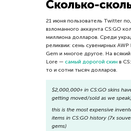
Сколько-сколь
21 июня пользователь Twitter п
взломанного аккаунта CS:GO ко
миллиона долларов. Среди укра
реликвии: семь сувенирных AWP 
Gem и многое другое. На всякий
Lore —
самый дорогой скин
в CS
то и сотни тысяч долларов.
$2,000,000+ in CS:GO skins hav
getting moved/sold as we speak
this is the most expensive inven
items in CS:GO history (7x souve
gems)