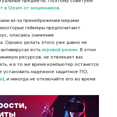
иртуальные предметы. Поэтому советуем
нт в Steam от мошенников
.
вами из-за пренебрежения мерами
 некоторые геймеры предпочитают
рус, опасаясь снижения
. Однако делать этого уже давно не
 антивирусах есть
игровой режим
. В этом
инимум ресурсов, не отвлекает вас
ть, и в то же время компьютер останется
те установить надежное защитное ПО,
ud
, и никогда не отключайте его во время