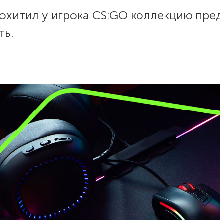
охитил у игрока CS:GO коллекцию пред
ть.