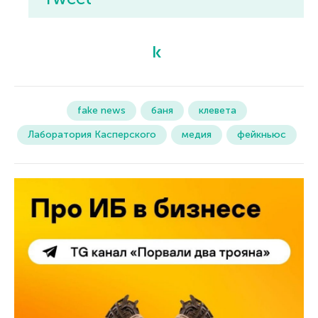
fake news
баня
клевета
Лаборатория Касперского
медия
фейкньюс