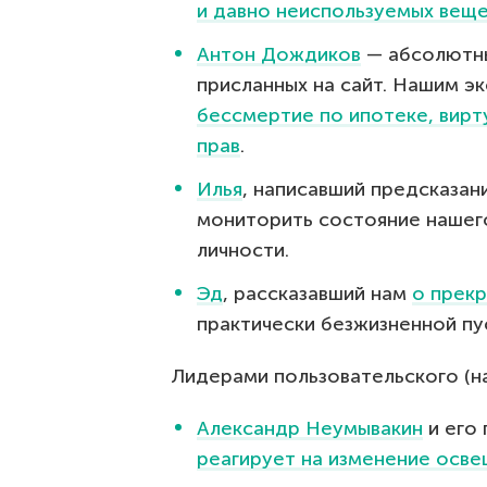
и давно неиспользуемых вещ
Антон Дождиков
— абсолютны
присланных на сайт. Нашим э
бессмертие по ипотеке, вир
прав
.
Илья
, написавший предсказан
мониторить состояние нашег
личности.
Эд
, рассказавший нам
о прек
практически безжизненной пу
Лидерами пользовательского (н
Александр Неумывакин
и его
реагирует на изменение осв