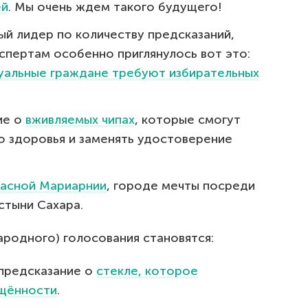
ей
. Мы очень ждем такого будущего!
й лидер по количеству предсказаний,
кспертам особенно приглянулось вот это:
туальные граждане требуют избирательных
ие о
вживляемых чипах
, которые смогут
о здоровья и заменять удостоверение
расной Мариарнии
, городе мечты посреди
стыни Сахара.
ародного) голосования становятся:
 предсказание о
стекле, которое
ещённости
.