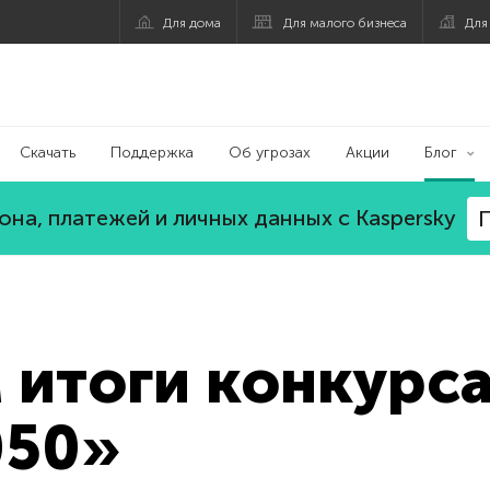
Для дома
Для малого бизнеса
Для
Скачать
Поддержка
Об угрозах
Акции
Блог
на, платежей и личных данных с Kaspersky
П
итоги конкурса
050»