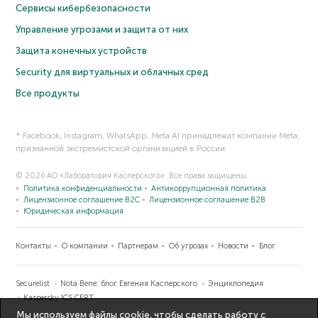
Сервисы кибербезопасности
Управление угрозами и защита от них
Защита конечных устройств
Security для виртуальных и облачных сред
Все продукты
* Facebook, Instagram, WhatsApp, Meta AI принадлежат компании Meta,
признанной экстремистской организацией в России.
© 2026 АО «Лаборатория Касперского». Все права защищены.
Политика конфиденциальности
Антикоррупционная политика
Лицензионное соглашение B2C
Лицензионное соглашение B2B
Юридическая информация
Контакты
О компании
Партнерам
Об угрозах
Новости
Блог
Securelist
Nota Bene: блог Евгения Касперского
Энциклопедия
Kaspersky ICS CERT
Мы используем файлы cookie, чтобы сделать работу с