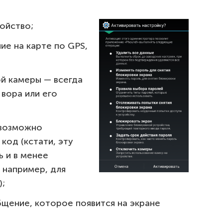
ойство;
е на карте по GPS,
й камеры — всегда
вора или его
евозможно
код (кстати, эту
 и в менее
 например, для
);
щение, которое появится на экране