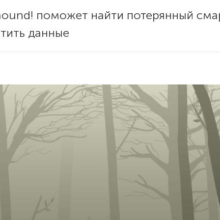
hound! поможет найти потерянный сма
стить данные