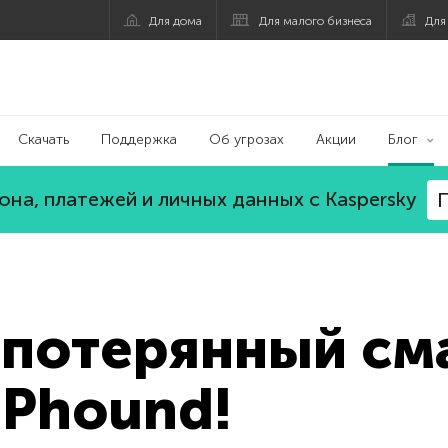
Для дома
Для малого бизнеса
Для
Скачать
Поддержка
Об угрозах
Акции
Блог
на, платежей и личных данных с Kaspersky
П
 потерянный см
 Phound!