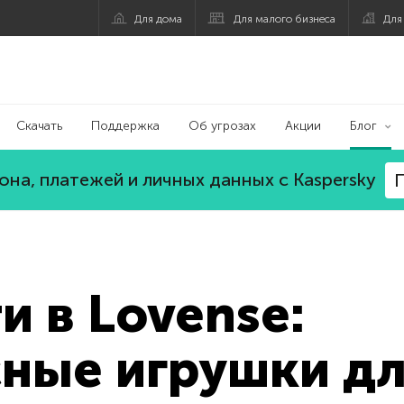
Для дома
Для малого бизнеса
Для
Скачать
Поддержка
Об угрозах
Акции
Блог
на, платежей и личных данных с Kaspersky
П
и в Lovense:
ные игрушки д