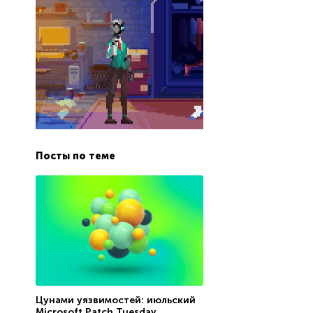
Посты по теме
Цунами уязвимостей: июльский
Microsoft Patch Tuesday