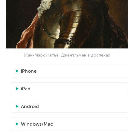
Жан-Марк Натье. Джентльмен в доспехах
iPhone
iPad
Android
Windows/Mac