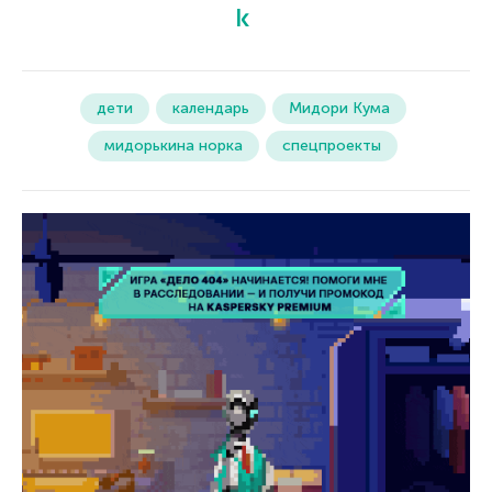
дети
календарь
Мидори Кума
мидорькина норка
спецпроекты