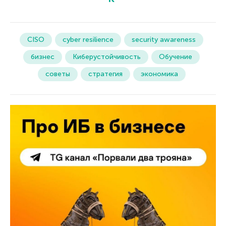
CISO
cyber resilience
security awareness
бизнес
Киберустойчивость
Обучение
советы
стратегия
экономика