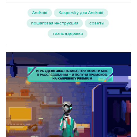
Android
Kaspersky для Android
пошаговая инструкция
советы
техподдержка