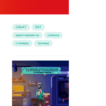
GReAT
RAT
криптовалюты
слежка
стилеры
трояны