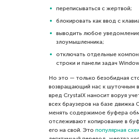
переписываться с жертвой;
блокировать как ввод с клави
выводить любое уведомление
злоумышленника;
отключать отдельные компон
строки и панели задач Window
Но это — только безобидная ст
возвращающий нас к шуточным 
вред CrystalX наносит воруя уче
всех браузеров на базе движка 
менять содержимое буфера обме
отслеживают копирование в бу
его на свой. Это
популярная схе
легитимный перевод, жертва ко