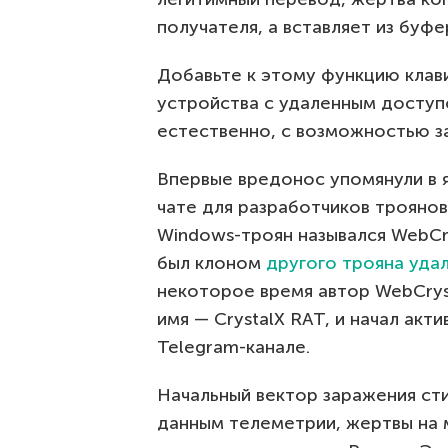
получателя, а вставляет из буф
Добавьте к этому функцию клав
устройства с удаленным доступ
естественно, с возможностью за
Впервые вредонос упомянули в я
чате для разработчиков троянов
Windows-троян назывался WebCry
был клоном
другого трояна уда
некоторое время автор WebCrys
имя — CrystalX RAT, и начал ак
Telegram-канале.
Начальный вектор заражения сти
данным телеметрии, жертвы на 