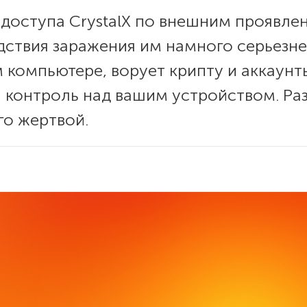
 доступа CrystalX по внешним проявле
едствия заражения им намного серьезне
 компьютере, ворует крипту и аккаунт
контроль над вашим устройством. Раз
его жертвой.