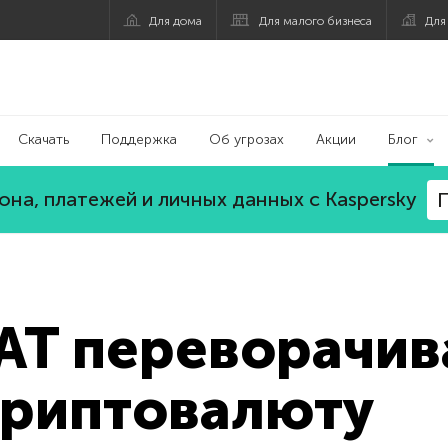
Для дома
Для малого бизнеса
Для
Скачать
Поддержка
Об угрозах
Акции
Блог
на, платежей и личных данных с Kaspersky
П
RAT переворачив
криптовалюту