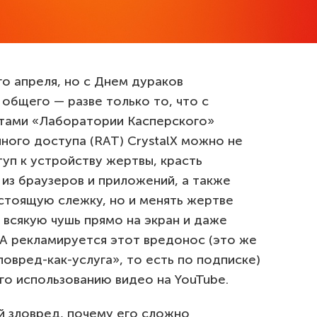
го апреля, но с Днем дураков
общего — разве только то, что с
тами «Лаборатории Касперского»
ого доступа (RAT) CrystalX можно не
уп к устройству жертвы, красть
из браузеров и приложений, а также
астоящую слежку, но и менять жертве
 всякую чушь прямо на экран и даже
 А рекламируется этот вредонос (это же
ловред-как-услуга», то есть по подписке)
го использованию видео на YouTube.
й зловред, почему его сложно