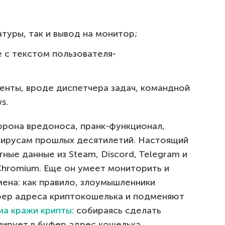
атуры, так и вывод на монитор;
 с текстом пользователя-
енты, вроде диспетчера задач, командной
s.
орона вредоноса, пранк-функционал,
вирусам прошлых десятилетий. Настоящий
тные данные из Steam, Discord, Telegram и
Chromium. Еще он умеет мониторить и
на: как правило, злоумышленники
фер адреса криптокошелька и подменяют
ма кражи крипты
: собираясь сделать
пирует в буфер адрес кошелька