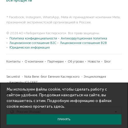
Все продукты
* Facebook, Instagram, WhatsApp, Meta AI принадлежат компании Meta,
признанной экстремистской организацией в России.
© 2026 АО «Лаборатория Касперского». Все права защищены.
Политика конфиденциальности
Антикоррупционная политика
Лицензионное соглашение B2C
Лицензионное соглашение B2B
Юридическая информация
Контакты
О компании
Партнерам
Об угрозах
Новости
Блог
Securelist
Nota Bene: блог Евгения Касперского
Энциклопедия
Kaspersky ICS CERT
Мы используем файлы cookie, чтобы сделать работу с
сайтом удобнее. Продолжая находиться на сайте, вы
соглашаетесь с этим. Подробную информацию о файлах
cookie можно прочитать
здесь
.
Россия (Russia)
ПРИНЯТЬ