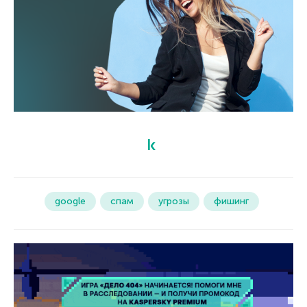
google
спам
угрозы
фишинг