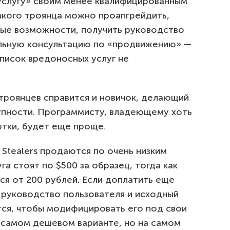
 услугу» своим менее квалифицированным
такого троянца можно проапгрейдить,
ные возможности, получить руководство
альную консультацию по «продвижению» —
список вредоносных услуг не
 троянцев справится и новичок, делающий
упности. Программисту, владеющему хоть
отки, будет еще проще.
 Stealers продаются по очень низким
а стоят по $500 за образец, тогда как
тся от 200 рублей. Если доплатить еще
 руководство пользователя и исходный
тся, чтобы модифицировать его под свои
о самом дешевом варианте, но на самом