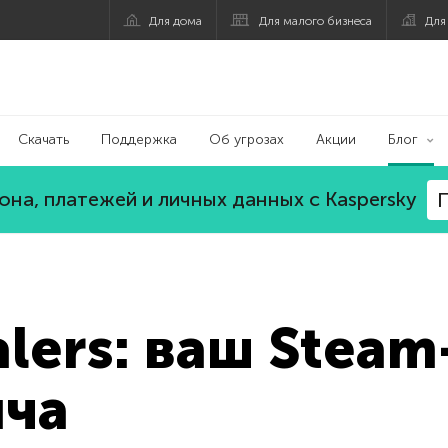
Для дома
Для малого бизнеса
Для
Скачать
Поддержка
Об угрозах
Акции
Блог
на, платежей и личных данных с Kaspersky
П
alers: ваш Steam
ыча