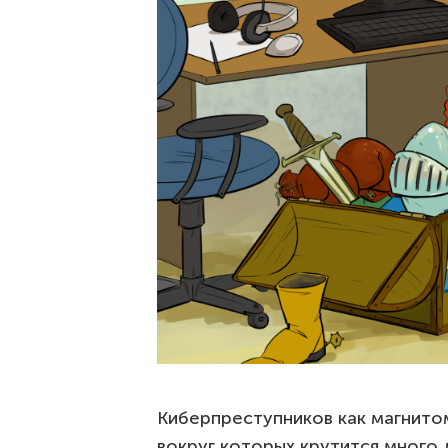
Киберпреступников как магнитом
вокруг которых крутится много д