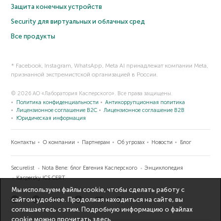
Защита конечных устройств
Security для виртуальных и облачных сред
Все продукты
* Facebook, Instagram, WhatsApp, Meta AI принадлежат компании Meta,
признанной экстремистской организацией в России.
© 2026 АО «Лаборатория Касперского». Все права защищены.
Политика конфиденциальности
Антикоррупционная политика
Лицензионное соглашение B2C
Лицензионное соглашение B2B
Юридическая информация
Контакты
О компании
Партнерам
Об угрозах
Новости
Блог
Securelist
Nota Bene: блог Евгения Касперского
Энциклопедия
Kaspersky ICS CERT
Мы используем файлы cookie, чтобы сделать работу с
сайтом удобнее. Продолжая находиться на сайте, вы
соглашаетесь с этим. Подробную информацию о файлах
cookie можно прочитать
здесь
.