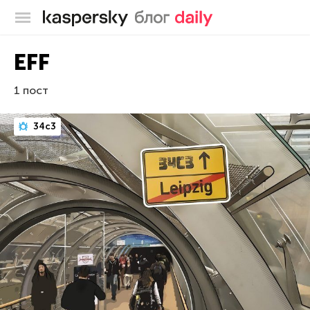
Блог Касперского
EFF
1 пост
34c3