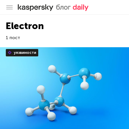
Блог Касперского
Electron
1 пост
уязвимости