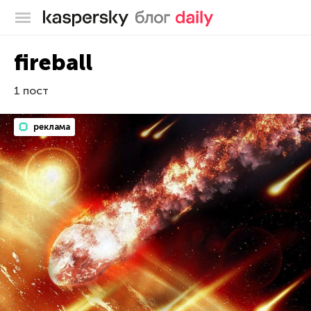
Блог Касперского
fireball
1 пост
реклама