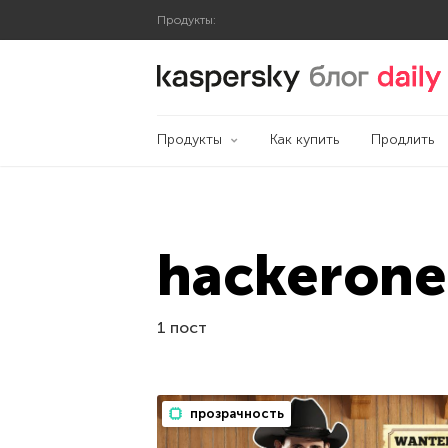
Продукты:
Блог Касперского
Продукты
Как купить
Продлить
hackerone
1 пост
прозрачность