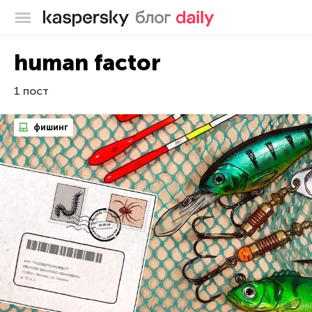
Блог Касперского
human factor
1 пост
фишинг