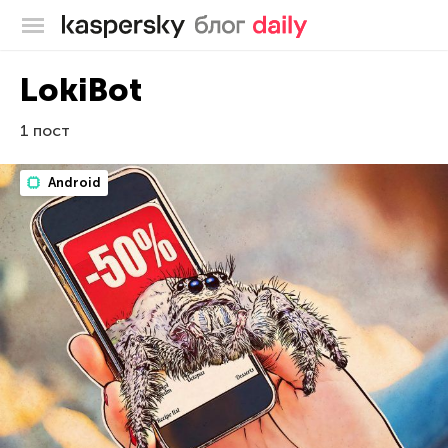
Блог Касперского
LokiBot
1 пост
Android