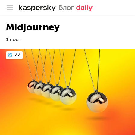
Блог Касперского
Midjourney
1 пост
ИИ