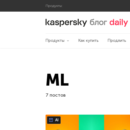
Продукты:
Блог Касперского
Продукты
Как купить
Продлить
ML
7 постов
AI