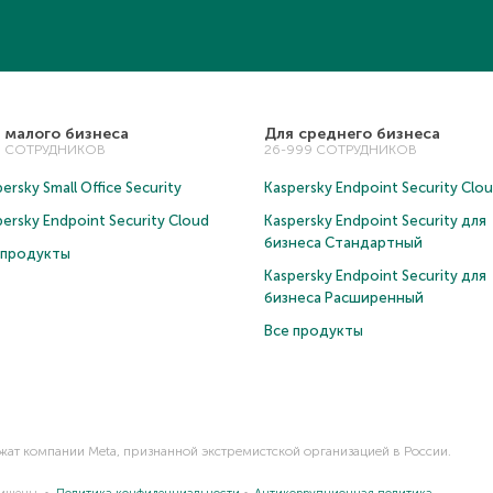
 малого бизнеса
Для среднего бизнеса
5 СОТРУДНИКОВ
26-999 СОТРУДНИКОВ
ersky Small Office Security
Kaspersky Endpoint Security Clo
persky Endpoint Security Cloud
Kaspersky Endpoint Security для
бизнеса Cтандартный
 продукты
Kaspersky Endpoint Security для
бизнеса Расширенный
Все продукты
ежат компании Meta, признанной экстремистской организацией в России.