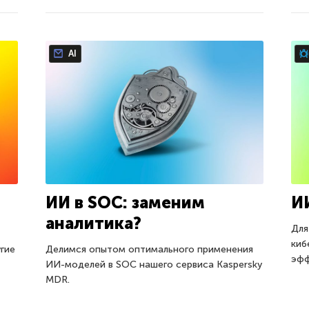
AI
ИИ в SOC: заменим
И
аналитика?
Для
киб
угие
Делимся опытом оптимального применения
эфф
ИИ-моделей в SOC нашего сервиса Kaspersky
MDR.