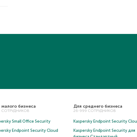
 малого бизнеса
Для среднего бизнеса
5 СОТРУДНИКОВ
26-999 СОТРУДНИКОВ
ersky Small Office Security
Kaspersky Endpoint Security Clo
persky Endpoint Security Cloud
Kaspersky Endpoint Security для
бизнеса Cтандартный