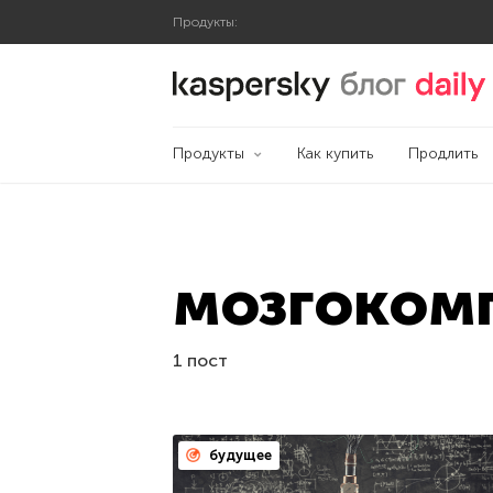
Продукты:
Блог Касперского
Продукты
Как купить
Продлить
мозгоком
1 пост
будущее