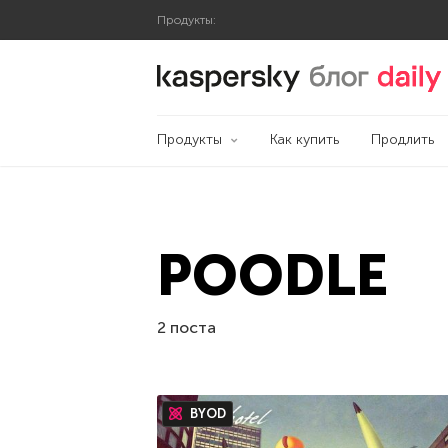
Продукты:
Блог Касперского
Продукты
Как купить
Продлить
POODLE
2 поста
BYOD