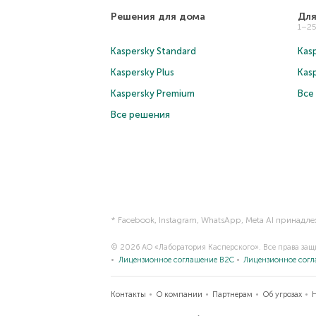
Решения для дома
Для
1–2
Kaspersky Standard
Kasp
Kaspersky Plus
Kas
Kaspersky Premium
Все
Все решения
* Facebook, Instagram, WhatsApp, Meta AI принадл
© 2026 АО «Лаборатория Касперского». Все права за
Лицензионное соглашение B2C
Лицензионное сог
Контакты
О компании
Партнерам
Об угрозах