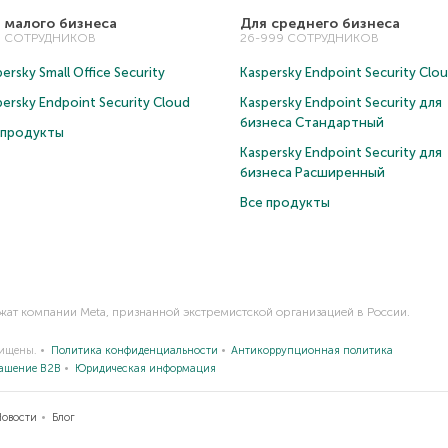
 малого бизнеса
Для среднего бизнеса
5 СОТРУДНИКОВ
26-999 СОТРУДНИКОВ
ersky Small Office Security
Kaspersky Endpoint Security Clo
persky Endpoint Security Cloud
Kaspersky Endpoint Security для
бизнеса Cтандартный
 продукты
Kaspersky Endpoint Security для
бизнеса Расширенный
Все продукты
ежат компании Meta, признанной экстремистской организацией в России.
щищены.
Политика конфиденциальности
Антикоррупционная политика
лашение B2B
Юридическая информация
Новости
Блог