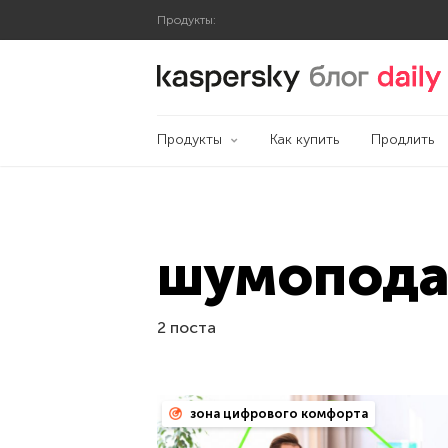
Продукты:
Блог Касперского
Продукты
Как купить
Продлить
шумопода
2 поста
зона цифрового комфорта