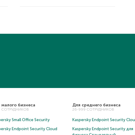
 малого бизнеса
Для среднего бизнеса
5 СОТРУДНИКОВ
26-999 СОТРУДНИКОВ
ersky Small Office Security
Kaspersky Endpoint Security Clo
persky Endpoint Security Cloud
Kaspersky Endpoint Security для
бизнеса Cтандартный