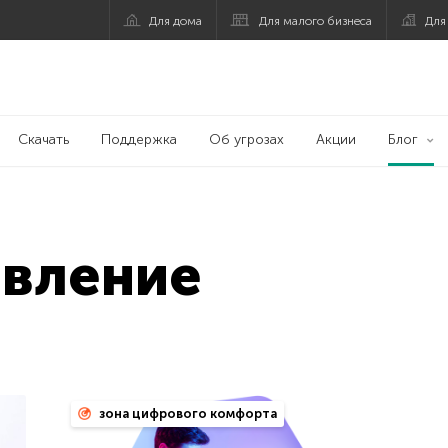
Для дома
Для малого бизнеса
Для
Скачать
Поддержка
Об угрозах
Акции
Блог
вление
зона цифрового комфорта