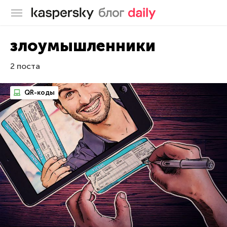
Блог Касперского
злоумышленники
2 поста
QR-коды