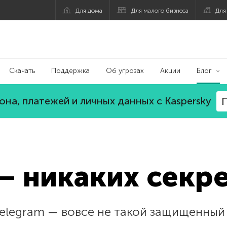
Для дома
Для малого бизнеса
Для
Скачать
Поддержка
Об угрозах
Акции
Блог
на, платежей и личных данных с Kaspersky
П
— никаких секр
elegram — вовсе не такой защищенный