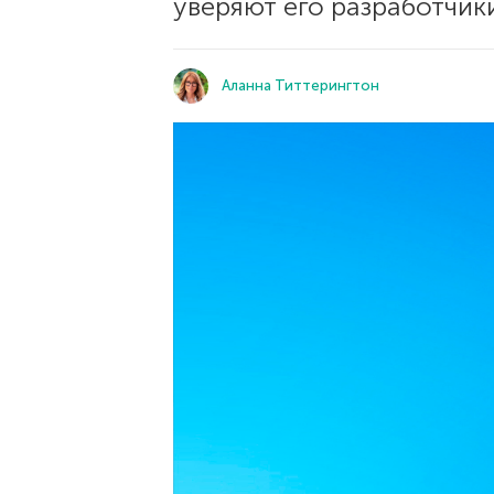
уверяют его разработчики
Аланна Титтерингтон