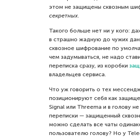
этом не защищены сквозным шиф
секретных
.
Такого больше нет ни у кого: д
в страшно жадную до чужих да
сквозное шифрование по умолча
чем задумываться, не надо став
переписка сразу, из коробки
защ
владельцев сервиса.
Что уж говорить о тех мессендж
позиционируют себя как защищен
Signal или Threema и в голову н
переписки — защищенный сквозн
можно сделать все чаты одинак
пользователю голову? Но у Tele