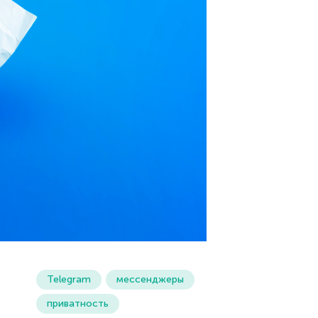
Telegram
мессенджеры
приватность