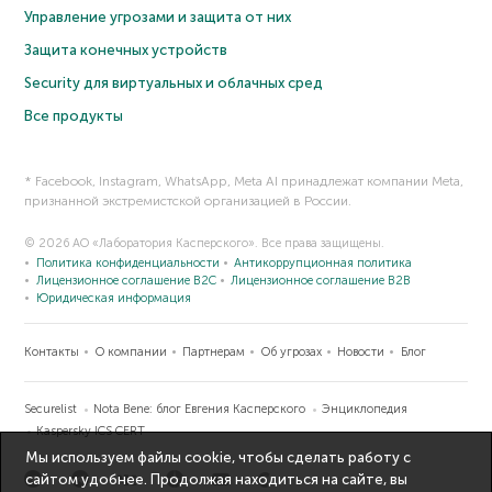
Управление угрозами и защита от них
Защита конечных устройств
Security для виртуальных и облачных сред
Все продукты
* Facebook, Instagram, WhatsApp, Meta AI принадлежат компании Meta,
признанной экстремистской организацией в России.
© 2026 АО «Лаборатория Касперского». Все права защищены.
Политика конфиденциальности
Антикоррупционная политика
Лицензионное соглашение B2C
Лицензионное соглашение B2B
Юридическая информация
Контакты
О компании
Партнерам
Об угрозах
Новости
Блог
Securelist
Nota Bene: блог Евгения Касперского
Энциклопедия
Kaspersky ICS CERT
Мы используем файлы cookie, чтобы сделать работу с
сайтом удобнее. Продолжая находиться на сайте, вы