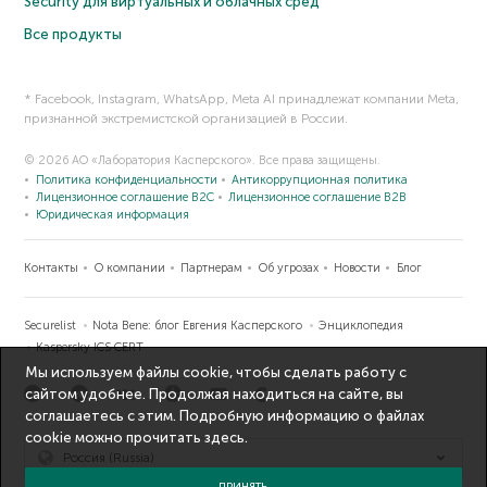
Security для виртуальных и облачных сред
Все продукты
* Facebook, Instagram, WhatsApp, Meta AI принадлежат компании Meta,
признанной экстремистской организацией в России.
© 2026 АО «Лаборатория Касперского». Все права защищены.
Политика конфиденциальности
Антикоррупционная политика
Лицензионное соглашение B2C
Лицензионное соглашение B2B
Юридическая информация
Контакты
О компании
Партнерам
Об угрозах
Новости
Блог
Securelist
Nota Bene: блог Евгения Касперского
Энциклопедия
Kaspersky ICS CERT
Мы используем файлы cookie, чтобы сделать работу с
сайтом удобнее. Продолжая находиться на сайте, вы
соглашаетесь с этим. Подробную информацию о файлах
cookie можно прочитать
здесь
.
Россия (Russia)
ПРИНЯТЬ