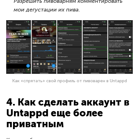
Разрешить пивоварням комментировать
мои дегустации их пива
.
Как «спрятать» свой профиль от пивоварен в Untappd
4. Как сделать аккаунт в
Untappd еще более
приватным