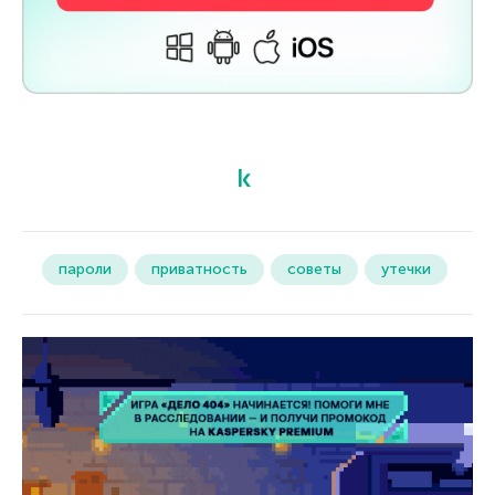
пароли
приватность
советы
утечки