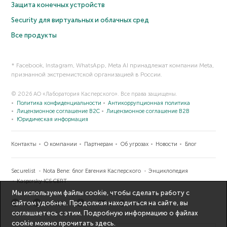
Защита конечных устройств
Security для виртуальных и облачных сред
Все продукты
* Facebook, Instagram, WhatsApp, Meta AI принадлежат компании Meta,
признанной экстремистской организацией в России.
© 2026 АО «Лаборатория Касперского». Все права защищены.
Политика конфиденциальности
Антикоррупционная политика
Лицензионное соглашение B2C
Лицензионное соглашение B2B
Юридическая информация
Контакты
О компании
Партнерам
Об угрозах
Новости
Блог
Securelist
Nota Bene: блог Евгения Касперского
Энциклопедия
Kaspersky ICS CERT
Мы используем файлы cookie, чтобы сделать работу с
сайтом удобнее. Продолжая находиться на сайте, вы
соглашаетесь с этим. Подробную информацию о файлах
cookie можно прочитать
здесь
.