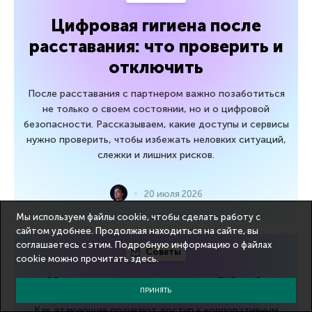
Цифровая гигиена после
расставания: что проверить и
отключить
После расставания с партнером важно позаботиться
не только о своем состоянии, но и о цифровой
безопасности. Рассказываем, какие доступы и сервисы
нужно проверить, чтобы избежать неловких ситуаций,
слежки и лишних рисков.
20 июля 2026
Мы используем файлы cookie, чтобы сделать работу с
сайтом удобнее. Продолжая находиться на сайте, вы
соглашаетесь с этим. Подробную информацию о файлах
Советы
cookie можно прочитать
здесь
.
Кража почты через OAuth
ПРИНЯТЬ
Как атакующие получают доступ к корпоративным