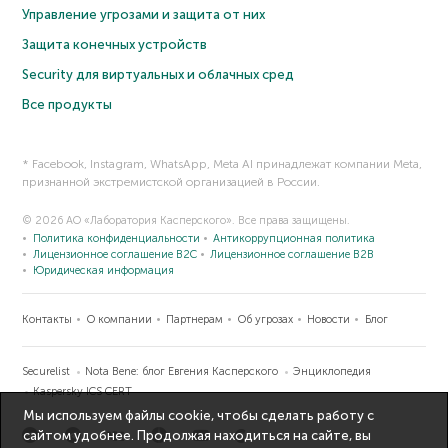
Управление угрозами и защита от них
Защита конечных устройств
Security для виртуальных и облачных сред
Все продукты
* Facebook, Instagram, WhatsApp, Meta AI принадлежат компании Meta,
признанной экстремистской организацией в России.
© 2026 АО «Лаборатория Касперского». Все права защищены.
Политика конфиденциальности
Антикоррупционная политика
Лицензионное соглашение B2C
Лицензионное соглашение B2B
Юридическая информация
Контакты
О компании
Партнерам
Об угрозах
Новости
Блог
Securelist
Nota Bene: блог Евгения Касперского
Энциклопедия
Kaspersky ICS CERT
Мы используем файлы cookie, чтобы сделать работу с
сайтом удобнее. Продолжая находиться на сайте, вы