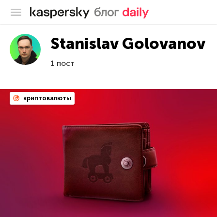
Блог Касперского
Stanislav Golovanov
1 пост
криптовалюты