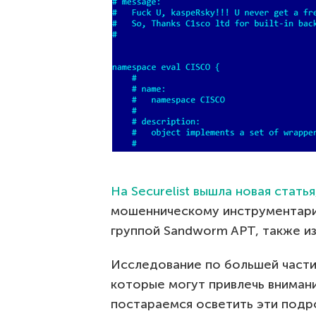
На Securelist вышла новая статья
мошенническому инструментарию
группой Sandworm APT, также из
Исследование по большей части 
которые могут привлечь вниман
постараемся осветить эти подр