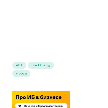
APT
BlackEnergy
угрозы