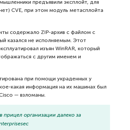
умышленники предъявили эксплойт, для
 нет) CVE, при этом модуль метасплойта
ты содержало ZIP-архив с файлом с
ый казался не исполняемым. Этот
эксплуатировал изъян WinRAR, который
отображаться с другим именем и
тирована при помощи украденных у
кое-какая информация на их машинах был
Cisco — взломаны.
в прицел организации далеко за
terprisesec