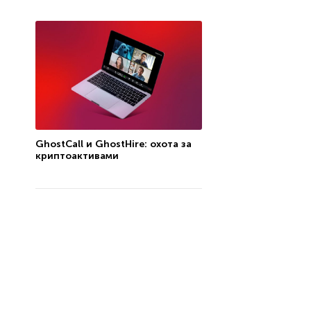
GhostCall и GhostHire: охота за
криптоактивами