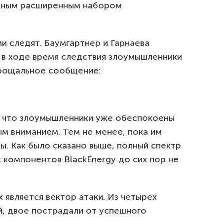
льным расширенным набором
ми следят. Баумгартнер и Гарнаева
о в ходе время следствия злоумышленники
прощальное сообщение:
, что злоумышленники уже обеспокоены
м вниманием. Тем не менее, пока им
ы. Как было сказано выше, полный спектр
х компонентов BlackEnergy до сих пор не
 является вектор атаки. Из четырех
й, двое пострадали от успешного