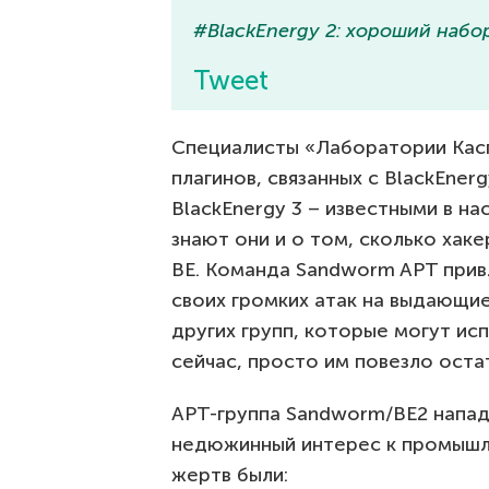
#BlackEnergy 2: хороший набо
Tweet
Специалисты «Лаборатории Касп
плагинов, связанных с BlackEnerg
BlackEnergy 3 – известными в н
знают они и о том, сколько хак
BE. Команда Sandworm APT прив
своих громких атак на выдающиес
других групп, которые могут ис
сейчас, просто им повезло оста
APT-группа Sandworm/BE2 напада
недюжинный интерес к промышл
жертв были: