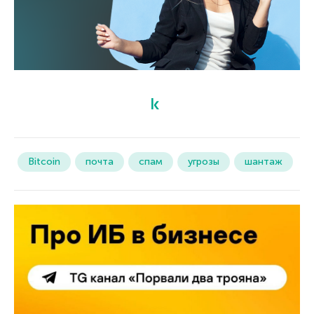
Bitcoin
почта
спам
угрозы
шантаж