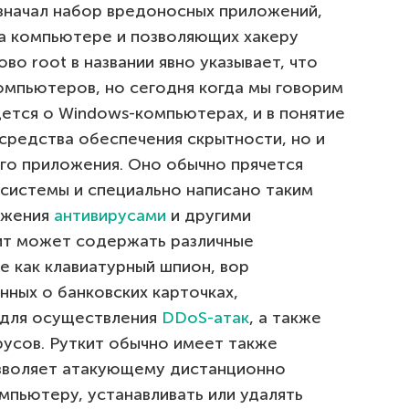
начал набор вредоносных приложений,
а компьютере и позволяющих хакеру
во root в названии явно указывает, что
омпьютеров, но сегодня когда мы говорим
едется о Windows-компьютерах, и в понятие
средства обеспечения скрытности, но и
го приложения. Оно обычно прячется
 системы и специально написано таким
ужения
антивирусами
и другими
кит может содержать различные
е как клавиатурный шпион, вор
нных о банковских карточках,
 для осуществления
DDoS-атак
, а также
русов. Руткит обычно имеет также
озволяет атакующему дистанционно
мпьютеру, устанавливать или удалять