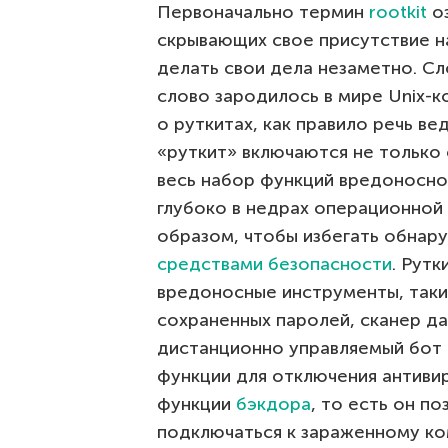
Первоначально термин
rootkit
оз
скрывающих свое присутствие н
делать свои дела незаметно. Сло
слово зародилось в мире Unix-к
о руткитах, как правило речь в
«руткит» включаются не только 
весь набор функций вредоносно
глубоко в недрах операционной
образом, чтобы избегать обнар
средствами безопасности
. Рут
вредоносные инструменты, таки
сохраненных паролей, сканер да
дистанционно управляемый бот
функции для отключения антиви
функции
бэкдора
, то есть он п
подключаться к зараженному ко