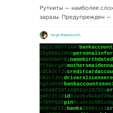
Руткиты — наиболее сло
заразы. Предупрежден — 
Serge Malenkovich