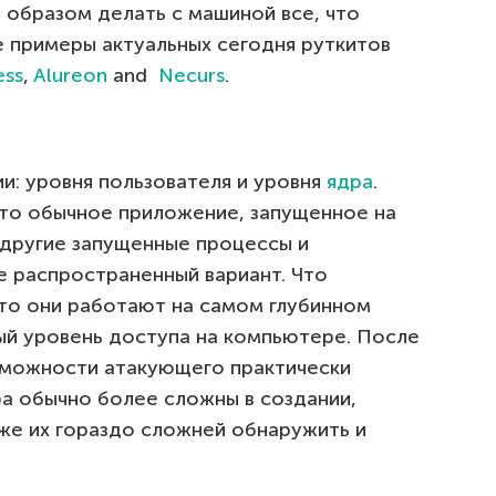
 образом делать с машиной все, что
 примеры актуальных сегодня руткитов
ess
,
Alureon
and
Necurs
.
ии: уровня пользователя и уровня
ядра
.
что обычное приложение, запущенное на
другие запущенные процессы и
е распространенный вариант. Что
 то они работают на самом глубинном
ый уровень доступа на компьютере. После
озможности атакующего практически
ра обычно более сложны в создании,
же их гораздо сложней обнаружить и