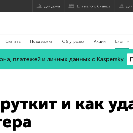
Для дома
Для малого бизнеса
Для
Скачать
Поддержка
Об угрозах
Акции
Блог
на, платежей и личных данных с Kaspersky
П
руткит и как уд
тера