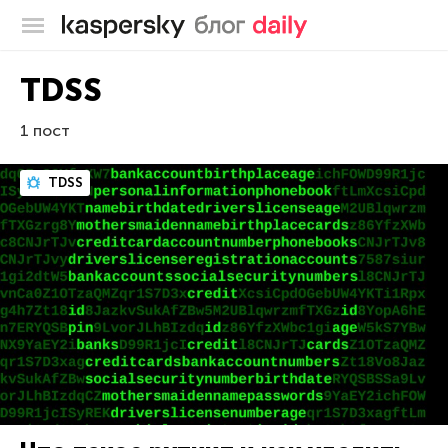
Блог Касперского
TDSS
1 пост
TDSS