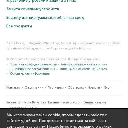
Управление угрозами и защита от них
Защита конечных устройств
Security для виртуальных и облачных сред
Все продукты
* Facebook, Instagram, WhatsApp, Meta AI принадлежат компании Meta,
признанной экстремистской организацией в России.
© 2026 АО «Лаборатория Касперского». Все права защищены.
Политика конфиденциальности
Антикоррупционная политика
Лицензионное соглашение B2C
Лицензионное соглашение B2B
Юридическая информация
Контакты
О компании
Партнерам
Об угрозах
Новости
Блог
Securelist
Nota Bene: блог Евгения Касперского
Энциклопедия
Kaspersky ICS CERT
Мы используем файлы cookie, чтобы сделать работу с
сайтом удобнее. Продолжая находиться на сайте, вы
соглашаетесь с этим. Подробную информацию о файлах