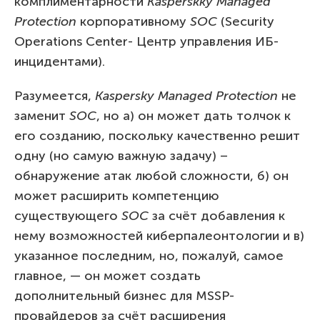
комплиментарности
Kasperskky Managed
Protection
корпоративному
SOC
(Security
Operations Center- Центр управления ИБ-
инцидентами).
Разумеется,
Kaspersky Managed Protection
не
заменит
SOC
, но а) он может дать толчок к
его созданию, поскольку качественно решит
одну (но самую важную задачу) –
обнаружение атак любой сложности, б) он
может расширить компетенцию
существующего
SOC
за счёт добавления к
нему возможностей киберпалеонтологии и в)
указанное последним, но, пожалуй, самое
главное, — он может создать
дополнительный бизнес для MSSP-
провайдеров за счёт расширения